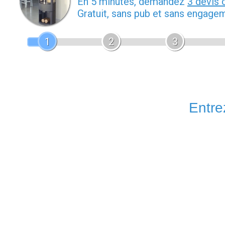
En 5 minutes, demandez
3 devis 
Gratuit, sans pub et sans engage
1
2
3
Entrez