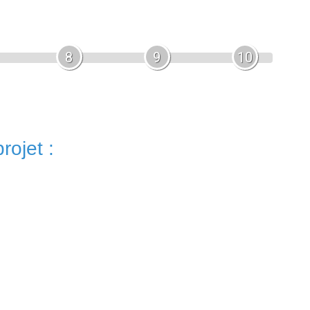
8
9
10
rojet :