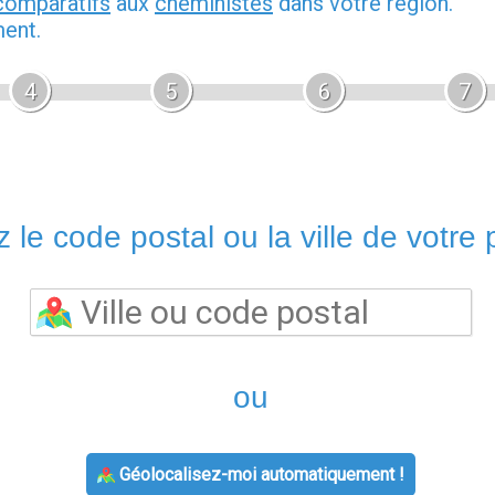
comparatifs
aux
cheministes
dans votre région.
ment.
4
5
6
7
 le code postal ou la ville de votre p
ou
Géolocalisez-moi automatiquement !