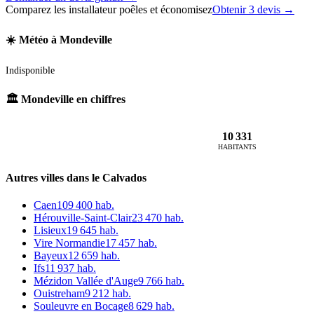
Comparez les installateur poêles et économisez
Obtenir 3 devis →
☀️ Météo à Mondeville
Indisponible
🏛️ Mondeville en chiffres
10 331
HABITANTS
Autres villes dans le Calvados
Caen
109 400 hab.
Hérouville-Saint-Clair
23 470 hab.
Lisieux
19 645 hab.
Vire Normandie
17 457 hab.
Bayeux
12 659 hab.
Ifs
11 937 hab.
Mézidon Vallée d'Auge
9 766 hab.
Ouistreham
9 212 hab.
Souleuvre en Bocage
8 629 hab.