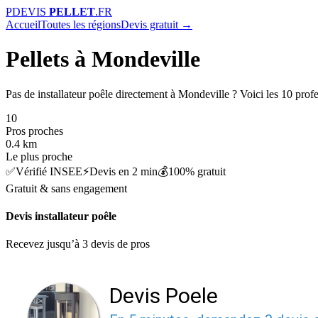
P
DEVIS
PELLET
.FR
Accueil
Toutes les régions
Devis gratuit →
Pellets à Mondeville
Pas de installateur poêle directement à Mondeville ? Voici les 10 prof
10
Pros proches
0.4 km
Le plus proche
✅
Vérifié INSEE
⚡
Devis en 2 min
💰
100% gratuit
Gratuit & sans engagement
Devis installateur poêle
Recevez jusqu’à 3 devis de pros
Devis Poele