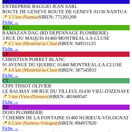
EB
ENTREPRISE BAGGIO JEAN SARL
ROUTE DE GENEVE ROUTE DE GENEVE 01130 NANTUA
📍 3.5 km (Nantua)
SIREN: 771201209
Fiche →
RD
RAMAZAN DAG (RD DEPENNAGE PLOMBERIE)
3 RUE DU MAQUIS 01460 MONTREAL-LA-CLUSE
📍 4.1 km (Montréal-la-Cluse)
SIREN: 949511125
Fiche →
CP
CHRISTIAN PORRET BLANC
91 AVENUE DU QUEBEC 01460 MONTREAL-LA-CLUSE
📍 4.6 km (Montréal-la-Cluse)
SIREN: 387545833
Fiche →
CT
CFPS TISSOT OLIVIER
LE BALMAY 198 RUE DU TILLEUL 01430 VIEU-D'IZENAVE
📍 5 km (Vieu-d'Izenave)
SIREN: 481669547
Fiche →
DP
DOJO PLOMBERIE
7 CHEMIN DE LA FONTAINE 01460 NURIEUX-VOLOGNAT
📍 6.5 km (Nurieux-Volognat)
SIREN: 894937820
Fiche →