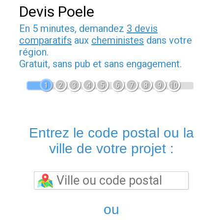
Devis Poele
En 5 minutes, demandez
3 devis
comparatifs
aux
cheministes
dans votre
région.
Gratuit, sans pub et sans engagement.
1
2
3
4
5
6
7
8
9
10
Entrez le code postal ou la
ville de votre projet :
ou