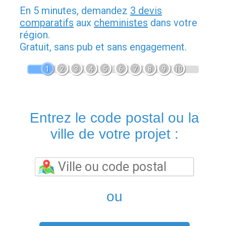
En 5 minutes, demandez
3 devis
comparatifs
aux
cheministes
dans votre
région.
Gratuit, sans pub et sans engagement.
1
2
3
4
5
6
7
8
9
10
Entrez le code postal ou la
ville de votre projet :
ou