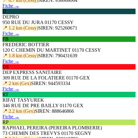
📍 0.7 km (Cessy)
SIREN: 938608064
Fiche →
D
DEPRO
950 RUE DU JURA 01170 CESSY
📍 1.2 km (Cessy)
SIREN: 925260671
Fiche →
FB
FREDERIC BOTTIER
120 C CHEMIN DU MARTINET 01170 CESSY
📍 1.8 km (Cessy)
SIREN: 790431639
Fiche →
DE
DEP EXPRESS SANITAIRE
309 RUE DE LA FOLATIERE 01170 GEX
📍 2 km (Gex)
SIREN: 944593334
Fiche →
RT
RIFAT TASYUREK
346 RUE DE PRE BAILLY 01170 GEX
📍 2.2 km (Gex)
SIREN: 888646866
Fiche →
RP
RAPHAEL PEREIRA (PEREIRA PLOMBERIE)
73 CHEMIN DES TREVYS 01170 SEGNY