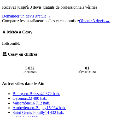
Recevez jusqu'à 3 devis gratuits de professionnels vérifiés
Demander un devis gratuit →
Comparez les installateur poêles et économisez
Obtenir 3 devis →
☀️ Météo à Cessy
Indisponible
🏛️ Cessy en chiffres
5 832
01
HABITANTS
DÉPARTEMENT
Autres villes dans le Ain
Bourg-en-Bresse
42 372 hab.
Oyonnax
22 480 hab.
Valserhône
16 712 hab.
Ambérieu-en-Bugey
15 934 hab.
Saint-Genis-Pouilly
14 432 hab.