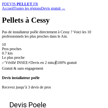
P
DEVIS
PELLET
.FR
Accueil
Toutes les régions
Devis gratuit →
Pellets à Cessy
Pas de installateur poêle directement à Cessy ? Voici les 10
professionnels les plus proches dans le Ain.
10
Pros proches
0.7 km
Le plus proche
✅
Vérifié INSEE
⚡
Devis en 2 min
💰
100% gratuit
Gratuit & sans engagement
Devis installateur poêle
Recevez jusqu’à 3 devis de pros
Devis Poele