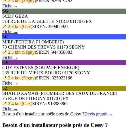
📍 2.3 km (Ségny)
SIREN: 829619782
Fiche →
SG
SCDF GEBA
514 RUE DE L AIGLETTE NORD 01170 GEX
📍 2.3 km (Gex)
SIREN: 399405927
Fiche →
M(
MIRP (PEREIRA PLOMBERIE)
73 CHEMIN DES TREVYS 01170 SEGNY
📍 2.3 km (Ségny)
SIREN: 944858083
Fiche →
GE
GUY ESTEVES (SOUPAPE ENERGIE)
235 RUE DU VIEUX BOURG 01170 SEGNY
📍 2.4 km (Ségny)
SIREN: 325023166
Fiche →
SZ
SHAHID ZAMAN (PLOMBIER DES EAUX DE FRANCE)
75 RUE DE PITEGNY 01170 GEX
📍 2.4 km (Gex)
SIREN: 913983862
Fiche →
Besoin d'un installateur poêle près de Cessy ?
Devis gratuit →
Besoin d'un installateur poêle près de Cessy ?