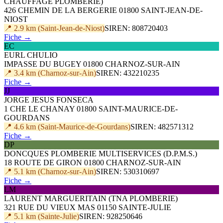
CHAUFFAGE PLOMBERIE)
426 CHEMIN DE LA BERGERIE 01800 SAINT-JEAN-DE-
NIOST
📍 2.9 km (Saint-Jean-de-Niost)
SIREN: 808720403
Fiche →
EC
EURL CHULIO
IMPASSE DU BUGEY 01800 CHARNOZ-SUR-AIN
📍 3.4 km (Charnoz-sur-Ain)
SIREN: 432210235
Fiche →
JJ
JORGE JESUS FONSECA
1 CHE LE CHANAY 01800 SAINT-MAURICE-DE-
GOURDANS
📍 4.6 km (Saint-Maurice-de-Gourdans)
SIREN: 482571312
Fiche →
DP
DONCQUES PLOMBERIE MULTISERVICES (D.P.M.S.)
18 ROUTE DE GIRON 01800 CHARNOZ-SUR-AIN
📍 5.1 km (Charnoz-sur-Ain)
SIREN: 530310697
Fiche →
LM
LAURENT MARGUERITAIN (TNA PLOMBERIE)
321 RUE DU VIEUX MAS 01150 SAINTE-JULIE
📍 5.1 km (Sainte-Julie)
SIREN: 928250646