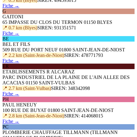
📍 0.5 km (Blyes)
SIREN: 494593015
Fiche →
G
GAITONI
65 IMPASSE DU CLOS DU TERMON 01150 BLYES
📍 0.7 km (Blyes)
SIREN: 931351571
Fiche →
BE
BEL ET FILS
509 RUE DU PORT NEUF 01800 SAINT-JEAN-DE-NIOST
📍 2.2 km (Saint-Jean-de-Niost)
SIREN: 478771793
Fiche →
ER
ETABLISSEMENTS R ALCARAZ
PARC INDUSTRIEL DE LA PLAINE DE L'AIN ALLEE DES
ACACIAS 01150 SAINT-VULBAS
📍 2.7 km (Saint-Vulbas)
SIREN: 348342098
Fiche →
PH
PAUL HENEUY
100 RUE DE BUYAT 01800 SAINT-JEAN-DE-NIOST
📍 2.8 km (Saint-Jean-de-Niost)
SIREN: 414068015
Fiche →
PC
PLOMBERIE CHAUFFAGE TILLMANN (TILLMANN