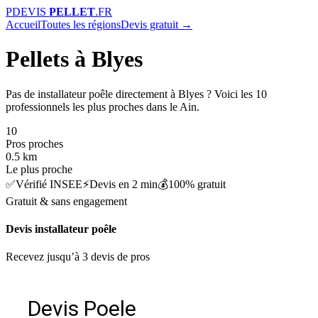
P
DEVIS
PELLET
.FR
Accueil
Toutes les régions
Devis gratuit →
Pellets à Blyes
Pas de installateur poêle directement à Blyes ? Voici les 10
professionnels les plus proches dans le Ain.
10
Pros proches
0.5 km
Le plus proche
✅
Vérifié INSEE
⚡
Devis en 2 min
💰
100% gratuit
Gratuit & sans engagement
Devis installateur poêle
Recevez jusqu’à 3 devis de pros
Devis Poele